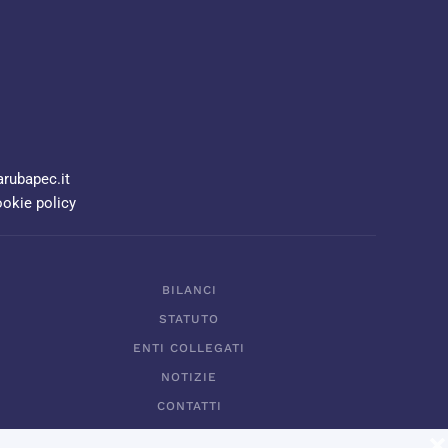
rubapec.it
okie policy
BILANCI
STATUTO
ENTI COLLEGATI
NOTIZIE
CONTATTI
LOGIN
❌