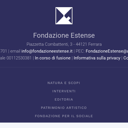
Fondazione Estense
Piazzetta Combattenti, 3 - 44121 Ferrara
3701 | email
info@fondazioneestense.it
| PEC:
FondazioneEstense@a
cale 00112530381 |
In corso di fusione
|
Informativa sulla privacy
|
Co
NATURA E SCOPI
INTERVENTI
EDITORIA
PATRIMONIO ARTISTICO
FONDAZIONE PER IL SOCIALE
PREMIO NICCOLINI