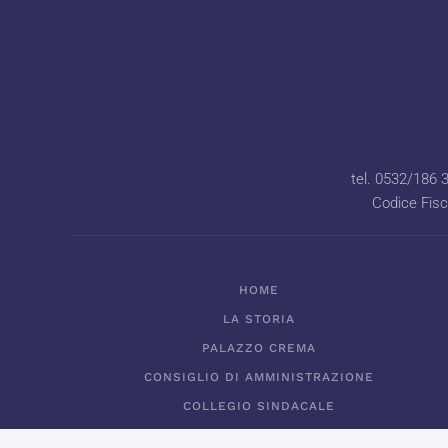
tel. 0532/186 
Codice Fis
HOME
LA STORIA
PALAZZO CREMA
CONSIGLIO DI AMMINISTRAZIONE
COLLEGIO SINDACALE
ORGANO DI INDIRIZZO