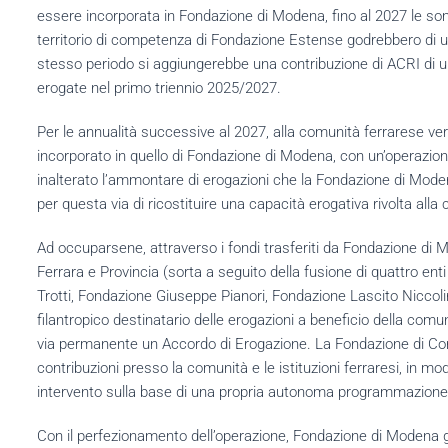
essere incorporata in Fondazione di Modena, fino al 2027 le 
territorio di competenza di Fondazione Estense godrebbero di un
stesso periodo si aggiungerebbe una contribuzione di ACRI di u
erogate nel primo triennio 2025/2027.
Per le annualità successive al 2027, alla comunità ferrarese ver
incorporato in quello di Fondazione di Modena, con un’operazione
inalterato l’ammontare di erogazioni che la Fondazione di Modena
per questa via di ricostituire una capacità erogativa rivolta alla 
Ad occuparsene, attraverso i fondi trasferiti da Fondazione di
Ferrara e Provincia (sorta a seguito della fusione di quattro en
Trotti, Fondazione Giuseppe Pianori, Fondazione Lascito Niccolin
filantropico destinatario delle erogazioni a beneficio della com
via permanente un Accordo di Erogazione. La Fondazione di Comuni
contribuzioni presso la comunità e le istituzioni ferraresi, in mod
intervento sulla base di una propria autonoma programmazione
Con il perfezionamento dell’operazione, Fondazione di Modena gara