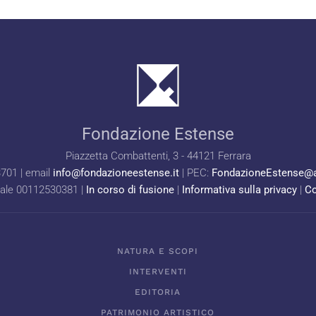
Fondazione Estense
Piazzetta Combattenti, 3 - 44121 Ferrara
3701 | email
info@fondazioneestense.it
| PEC:
FondazioneEstense@a
cale 00112530381 |
In corso di fusione
|
Informativa sulla privacy
|
Co
NATURA E SCOPI
INTERVENTI
EDITORIA
PATRIMONIO ARTISTICO