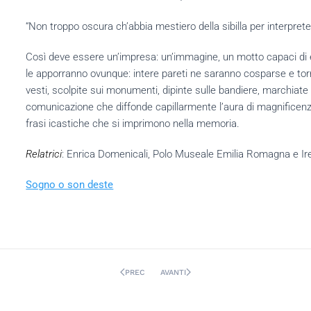
“Non troppo oscura ch’abbia mestiero della sibilla per interprete
Così deve essere un’impresa: un’immagine, un motto capaci di evo
le apporranno ovunque: intere pareti ne saranno cosparse e torn
vesti, scolpite sui monumenti, dipinte sulle bandiere, marchiate 
comunicazione che diffonde capillarmente l’aura di magnificenza e
frasi icastiche che si imprimono nella memoria.
Relatrici
: Enrica Domenicali, Polo Museale Emilia Romagna e Iren
Sogno o son deste
PREC
AVANTI