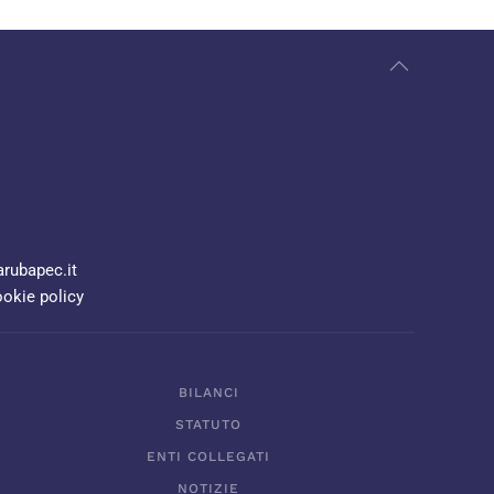
rubapec.it
okie policy
BILANCI
STATUTO
ENTI COLLEGATI
NOTIZIE