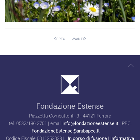
PREC
AVANTI
Fondazione Estense
Piazzetta Combattenti, 3 - 44121 Ferrara
tel. 0532/186 3701 | email
info@fondazioneestense.it
| PEC:
FondazioneEstense@arubapec.it
Codice Fiscale 00112530381 |
In corso di fusione
|
Informativa